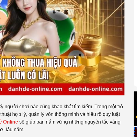
kỳ người chơi nào cũng khao khát tìm kiếm. Trong một trò
thuật hợp lý, quản lý vốn thông minh và hiểu rõ quy luật
ề Online
sẽ giúp bạn nắm vững những nguyên tắc vàng
ơi lâu năm.