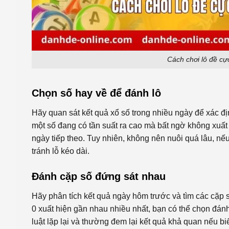
Cách chơi lô đề cực
Chọn số hay về để đánh lô
Hãy quan sát kết quả xổ số trong nhiều ngày để xác đ
một số đang có tần suất ra cao mà bất ngờ không xuất
ngày tiếp theo. Tuy nhiên, không nên nuôi quá lâu, n
tránh lỗ kéo dài.
Đánh cặp số đứng sát nhau
Hãy phân tích kết quả ngày hôm trước và tìm các cặp s
0 xuất hiện gần nhau nhiều nhất, bạn có thể chọn đán
luật lặp lại và thường đem lại kết quả khả quan nếu biết