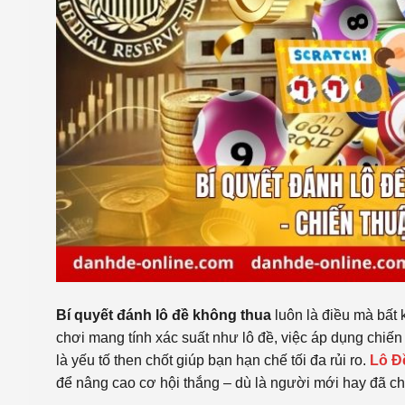
Bí quyết đánh lô đề không thua
luôn là điều mà bất 
chơi mang tính xác suất như lô đề, việc áp dụng chiến 
là yếu tố then chốt giúp bạn hạn chế tối đa rủi ro.
Lô Đ
để nâng cao cơ hội thắng – dù là người mới hay đã ch