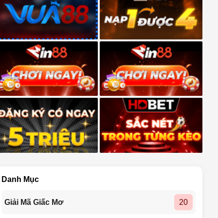
Danh Mục
Giải Mã Giấc Mơ
20
Hướng Dẫn Tham Gia
7
Mẹo Cá Cược Lô Đề
20
Nhà Cái Lô Đề Trực Tuyến
10
Soi Cầu Lô Đề
3
Thống Kê – Soi Cầu Đề
7