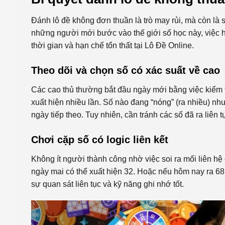
Đánh lô đề không đơn thuần là trò may rủi, mà còn là sự
những người mới bước vào thế giới số học này, việc h
thời gian và hạn chế tổn thất tại Lô Đề Online.
Theo dõi và chọn số có xác suất về cao
Các cao thủ thường bắt đầu ngày mới bằng việc kiểm t
xuất hiện nhiều lần. Số nào đang “nóng” (ra nhiều) nh
ngày tiếp theo. Tuy nhiên, cần tránh các số đã ra liên 
Chơi cặp số có logic liên kết
Không ít người thành công nhờ việc soi ra mối liên hệ g
ngày mai có thể xuất hiện 32. Hoặc nếu hôm nay ra 68
sự quan sát liên tục và kỹ năng ghi nhớ tốt.