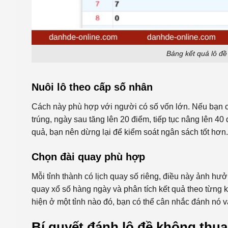
Bảng kết quả lô đ
Nuôi lô theo cấp số nhân
Cách này phù hợp với người có số vốn lớn. Nếu bạn c
trúng, ngày sau tăng lên 20 điểm, tiếp tục nâng lên 4
quả, bạn nên dừng lại để kiểm soát ngân sách tốt hơn.
Chọn đài quay phù hợp
Mỗi tỉnh thành có lịch quay số riêng, điều này ảnh hưở
quay xổ số hàng ngày và phân tích kết quả theo từng 
hiện ở một tỉnh nào đó, bạn có thể cân nhắc đánh nó v
Bí quyết đánh lô đề không thua