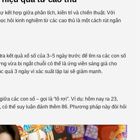
 kết hợp giữa phân tích, kiên trì và chiến thuật. Với
ọc hỏi kinh nghiệm từ các cao thủ là một cách rút ngắn
ra kết quả xổ số của 3–5 ngày trước để tìm ra các con số
ưng vừa bị ngắt chuỗi có thể là ứng viên sáng giá cho
tục quá 3 ngày vì xác suất lặp lại sẽ giảm mạnh.
iữa các con số – gọi là “lô rơi”. Ví dụ: hôm nay ra 23,
, có thể suy luận đánh thêm 86. Phương pháp này đòi hỏi