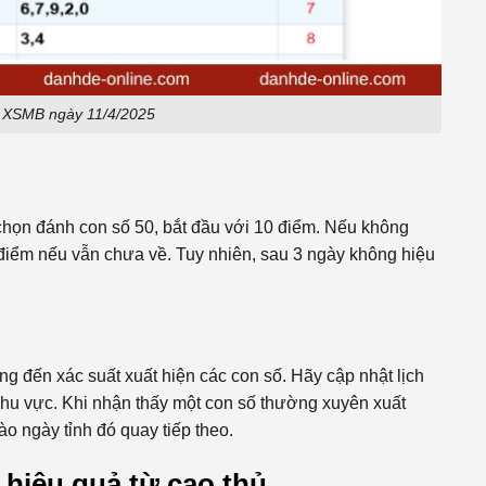
ề XSMB ngày 11/4/2025
họn đánh con số 50, bắt đầu với 10 điểm. Nếu không
0 điểm nếu vẫn chưa về. Tuy nhiên, sau 3 ngày không hiệu
ng đến xác suất xuất hiện các con số. Hãy cập nhật lịch
khu vực. Khi nhận thấy một con số thường xuyên xuất
ào ngày tỉnh đó quay tiếp theo.
 hiệu quả từ cao thủ