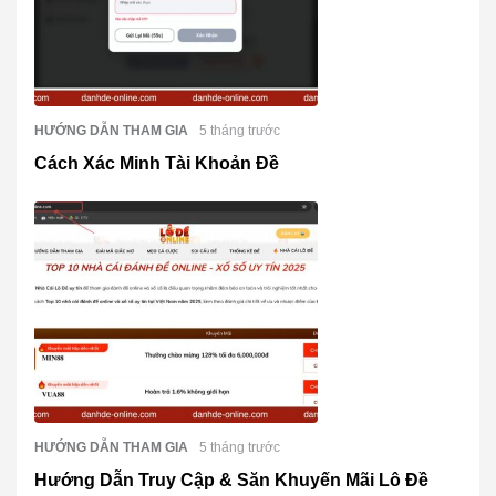
HƯỚNG DẪN THAM GIA
5 tháng trước
Cách Xác Minh Tài Khoản Đề
HƯỚNG DẪN THAM GIA
5 tháng trước
Hướng Dẫn Truy Cập & Săn Khuyến Mãi Lô Đề