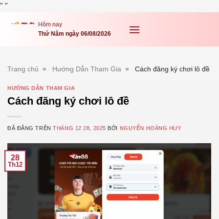
Chuyển
"
"
đến
Hôm nay
nội
Thứ Năm ngày 06/08/2026
dung
Trang chủ
»
Hướng Dẫn Tham Gia
»
Cách đăng ký chơi lô đề
HƯỚNG DẪN THAM GIA
Cách đăng ký chơi lô đề
ĐÃ ĐĂNG TRÊN
THÁNG 12 28, 2025
BỞI
NGUYỄN HOÀNG HUY
28
Th12