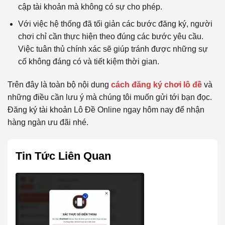
cập tài khoản mà không có sự cho phép.
Với việc hệ thống đã tối giản các bước đăng ký, người
chơi chỉ cần thực hiện theo đúng các bước yêu cầu.
Việc tuân thủ chính xác sẽ giúp tránh được những sự
cố không đáng có và tiết kiệm thời gian.
Trên đây là toàn bộ nội dung
cách đăng ký chơi lô đề
và
những điều cần lưu ý mà chúng tôi muốn gửi tới bạn đọc.
Đăng ký tài khoản Lô Đề Online ngay hôm nay để nhận
hàng ngàn ưu đãi nhé.
Tin Tức Liên Quan