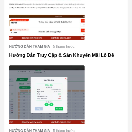
HƯỚNG DẪN THAM GIA
5 tháng trước
Hướng Dẫn Truy Cập & Săn Khuyến Mãi Lô Đề
HƯỚNG DẪN THAM GIA
5 tháng trước