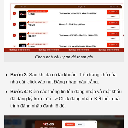
Chọn nhà cái uy tín để tham gia
Bước 3:
Sau khi đã có tài khoản. Trên trang chủ của
nhà cái, click vào nút Đăng nhập màu trắng.
Bước 4:
Điền các thông tin tên đăng nhập và mật khẩu
đã đăng ký trước đó --> Click đăng nhập. Kết thúc quá
trình đăng nhập đánh lô đề.