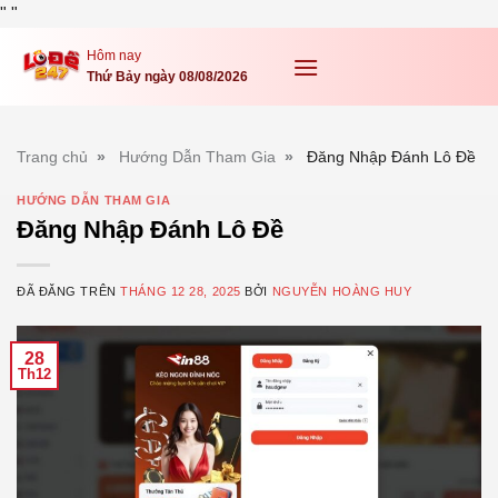
Chuyển
"
"
đến
Hôm nay
nội
Thứ Bảy ngày 08/08/2026
dung
Trang chủ
»
Hướng Dẫn Tham Gia
»
Đăng Nhập Đánh Lô Đề
HƯỚNG DẪN THAM GIA
Đăng Nhập Đánh Lô Đề
ĐÃ ĐĂNG TRÊN
THÁNG 12 28, 2025
BỞI
NGUYỄN HOÀNG HUY
28
Th12