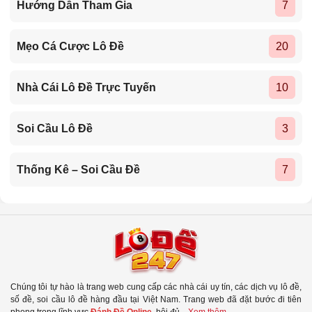
Hướng Dẫn Tham Gia
7
Mẹo Cá Cược Lô Đề
20
Nhà Cái Lô Đề Trực Tuyến
10
Soi Cầu Lô Đề
3
Thống Kê – Soi Cầu Đề
7
Chúng tôi tự hào là trang web cung cấp các nhà cái uy tín, các dịch vụ lô đề,
số đề, soi cầu lô đề hàng đầu tại Việt Nam. Trang web đã đặt bước đi tiên