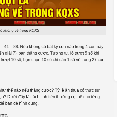
 số không về trong KQXS
7 – 41 – 88. Nếu không có bất kỳ con nào trong 4 con này
ến giải 7), bạn thắng cược. Tương tự, lô trượt 5 số khi
 trượt 10 số, bạn chọn 10 số chỉ cần 1 số về trong 27 con
 như thế nào nếu thắng cược? Tỷ lệ ăn thua có thực sự
họn? Dưới đây là cách tính tiền thưởng cụ thể cho từng
0 để bạn dễ hình dung.
cược.