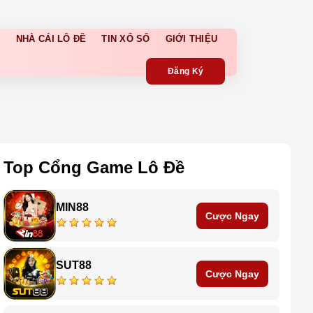
M
NHÀ CÁI LÔ ĐỀ
TIN XỔ SỐ
GIỚI THIỆU
Đăng Ký
Top Cổng Game Lô Đề
MIN88
Cược Ngay
SUT88
Cược Ngay