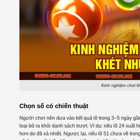
Kinh nghiệm chơi lô
Chọn số có chiến thuật
Người chơi nên dựa vào kết quả lô trong 3–5 ngày gần 
loại bỏ ra khỏi danh sách trượt. Ví dụ: nếu lô 24 xuất h
hơn do đã xả nhiệt. Ngược lại, nếu lô 51 chưa về trong 