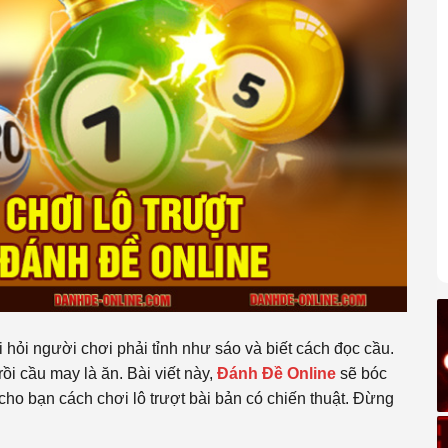
òi hỏi người chơi phải tỉnh như sáo và biết cách đọc cầu.
i cầu may là ăn. Bài viết này,
Đánh Đề Online
sẽ bóc
cho bạn cách chơi lô trượt bài bản có chiến thuật. Đừng