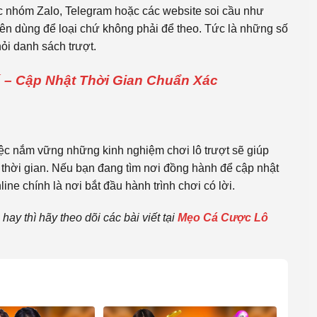
c nhóm Zalo, Telegram hoặc các website soi cầu như
nên dùng để loại chứ không phải để theo. Tức là những số
ỏi danh sách trượt.
 – Cập Nhật Thời Gian Chuẩn Xác
iệc nắm vững những kinh nghiệm chơi lô trượt sẽ giúp
 thời gian. Nếu bạn đang tìm nơi đồng hành để cập nhật
ine chính là nơi bắt đầu hành trình chơi có lời.
hay thì hãy theo dõi các bài viết tại
Mẹo Cá Cược Lô