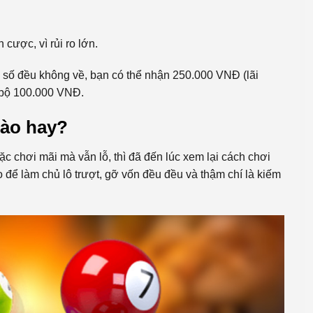
 cược, vì rủi ro lớn.
5 số đều không về, bạn có thể nhận 250.000 VNĐ (lãi
 bộ 100.000 VNĐ.
nào hay?
c chơi mãi mà vẫn lỗ, thì đã đến lúc xem lại cách chơi
 để làm chủ lô trượt, gỡ vốn đều đều và thậm chí là kiếm