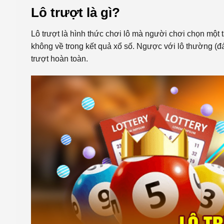
Lô trượt là gì?
Lô trượt là hình thức chơi lô mà người chơi chọn một 
không về trong kết quả xổ số. Ngược với lô thường (đá
trượt hoàn toàn.