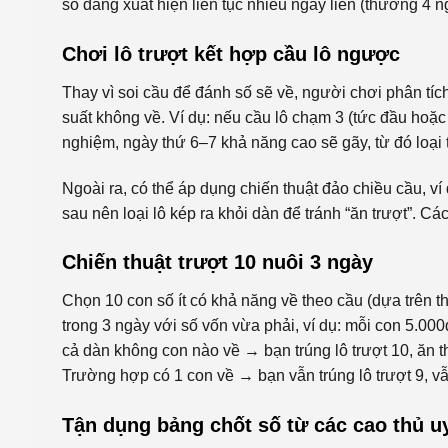
số đang xuất hiện liên tục nhiều ngày liền (thường 4 n
Chơi lô trượt kết hợp cầu lô ngược
Thay vì soi cầu để đánh số sẽ về, người chơi phân tíc
suất không về. Ví dụ: nếu cầu lô chạm 3 (tức đầu hoặc đ
nghiệm, ngày thứ 6–7 khả năng cao sẽ gãy, từ đó loại 
Ngoài ra, có thể áp dụng chiến thuật đảo chiều cầu, ví
sau nên loại lô kép ra khỏi dàn để tránh “ăn trượt”. Các
Chiến thuật trượt 10 nuôi 3 ngày
Chọn 10 con số ít có khả năng về theo cầu (dựa trên 
trong 3 ngày với số vốn vừa phải, ví dụ: mỗi con 5.00
cả dàn không con nào về → bạn trúng lô trượt 10, ăn th
Trường hợp có 1 con về → bạn vẫn trúng lô trượt 9, vẫ
Tận dụng bảng chốt số từ các cao thủ uy