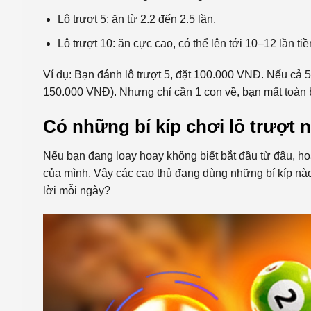
Lô trượt 5: ăn từ 2.2 đến 2.5 lần.
Lô trượt 10: ăn cực cao, có thể lên tới 10–12 lần tiền
Ví dụ: Bạn đánh lô trượt 5, đặt 100.000 VNĐ. Nếu cả 
150.000 VNĐ). Nhưng chỉ cần 1 con về, bạn mất toàn
Có những bí kíp chơi lô trượt 
Nếu bạn đang loay hoay không biết bắt đầu từ đâu, hoặ
của mình. Vậy các cao thủ đang dùng những bí kíp nào
lời mỗi ngày?