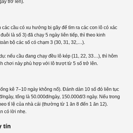
gày trở lên).
h các cầu có xu hướng bị gãy để tìm ra các con lô có xác
uôi là số 3) đã chạy 5 ngày liên tiếp, thì theo kinh
toàn bộ các số có chạm 3 (30, 31, 32,…).
 dụ: nếu cầu đang chạy đều lô kép (11, 22, 33…), thì hôm
h chơi này phù hợp với lô trượt từ 5 số trở lên.
thống kê 7–10 ngày không nổ). Đánh dàn 10 số đó liên tục
0đ/ngày, tổng là 50.000đ/ngày, 150.000đ/3 ngày. Nếu trong
eo tỉ lệ của nhà cái (thường từ 1 ăn 8 đến 1 ăn 12).
n có lời nhẹ.
 tín