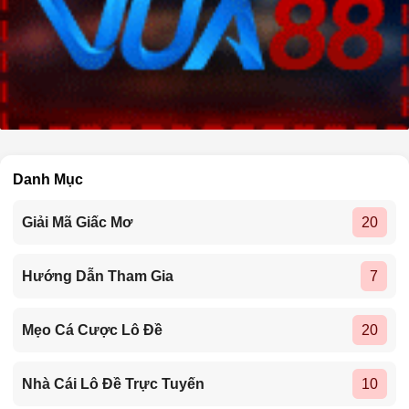
Danh Mục
Giải Mã Giấc Mơ
20
Hướng Dẫn Tham Gia
7
Mẹo Cá Cược Lô Đề
20
Nhà Cái Lô Đề Trực Tuyến
10