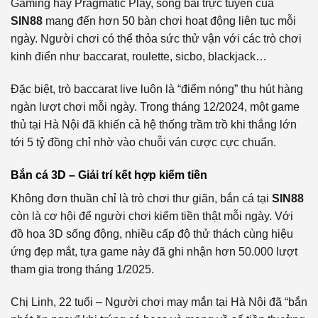
Gaming hay Pragmatic Play, sòng bài trực tuyến của
SIN88
mang đến hơn 50 bàn chơi hoạt động liên tục mỗi
ngày. Người chơi có thể thỏa sức thử vận với các trò chơi
kinh điển như baccarat, roulette, sicbo, blackjack…
Đặc biệt, trò baccarat live luôn là “điểm nóng” thu hút hàng
ngàn lượt chơi mỗi ngày. Trong tháng 12/2024, một game
thủ tại Hà Nội đã khiến cả hệ thống trầm trồ khi thắng lớn
tới 5 tỷ đồng chỉ nhờ vào chuỗi ván cược cực chuẩn.
Bắn cá 3D – Giải trí kết hợp kiếm tiền
Không đơn thuần chỉ là trò chơi thư giãn, bắn cá tại
SIN88
còn là cơ hội để người chơi kiếm tiền thật mỗi ngày. Với
đồ họa 3D sống động, nhiều cấp độ thử thách cùng hiệu
ứng đẹp mắt, tựa game này đã ghi nhận hơn 50.000 lượt
tham gia trong tháng 1/2025.
Chị Linh, 22 tuổi – Người chơi may mắn tại Hà Nội đã “bắn