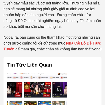
tuyến đầy màu sắc và cơ hội thắng lớn. Thương hiệu hứa
hẹn sẽ mang lại những phút giây giải trí đỉnh cao và lợi
nhuận hấp dẫn cho người chơi. Đừng chần chừ nữa –
cùng Lô Đề Online trải nghiệm ngay hôm nay để cảm nhận
sự khác biệt mà sân chơi mang lại.
Ngoài ra, bạn cũng có thể tham khảo một trong những sân
chơi được chúng tôi đề cử trong mục
Nhà Cái Lô Đề Trực
Tuyến
để tham gia, chắc chắn sẽ không làm bạn thất vọng!
Tin Tức Liên Quan