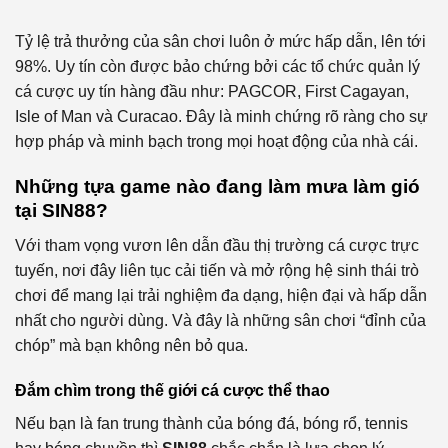
Tỷ lệ trả thưởng của sân chơi luôn ở mức hấp dẫn, lên tới
98%. Uy tín còn được bảo chứng bởi các tổ chức quản lý
cá cược uy tín hàng đầu như: PAGCOR, First Cagayan,
Isle of Man và Curacao. Đây là minh chứng rõ ràng cho sự
hợp pháp và minh bạch trong mọi hoạt động của nhà cái.
Những tựa game nào đang làm mưa làm gió
tại SIN88?
Với tham vọng vươn lên dẫn đầu thị trường cá cược trực
tuyến, nơi đây liên tục cải tiến và mở rộng hệ sinh thái trò
chơi để mang lại trải nghiệm đa dạng, hiện đại và hấp dẫn
nhất cho người dùng. Và đây là những sân chơi “đỉnh của
chóp” mà bạn không nên bỏ qua.
Đắm chìm trong thế giới cá cược thể thao
Nếu bạn là fan trung thành của bóng đá, bóng rổ, tennis