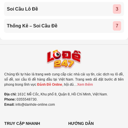
Soi Cầu Lô Đề
3
Thống Kê – Soi Cầu Đề
7
Chúng tôi tự hào là trang web cung cấp các nhà cái uy tín, các dịch vụ lô đề,
số đề, soi cầu lô đề hàng đầu tại Việt Nam. Trang web đã đặt bước đi tiên
phong trong lĩnh vực
Đánh Đề Online
, hội đủ…
Xem thêm
Địa chỉ:
161C Mễ Cốc, Khu phố 8, Quận 8, Hồ Chí Minh, Việt Nam.
Phone:
0355548730.
Email:
info@danhde-online.com
TRUY CẬP NHANH
HƯỚNG DẪN