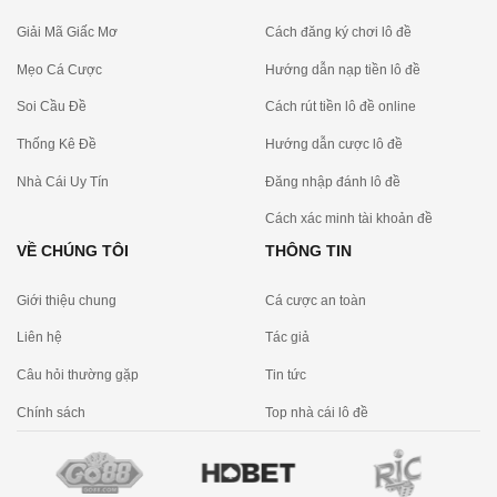
Giải Mã Giấc Mơ
Cách đăng ký chơi lô đề
Mẹo Cá Cược
Hướng dẫn nạp tiền lô đề
Soi Cầu Đề
Cách rút tiền lô đề online
Thống Kê Đề
Hướng dẫn cược lô đề
Nhà Cái Uy Tín
Đăng nhập đánh lô đề
Cách xác minh tài khoản đề
VỀ CHÚNG TÔI
THÔNG TIN
Giới thiệu chung
Cá cược an toàn
Liên hệ
Tác giả
Câu hỏi thường gặp
Tin tức
Chính sách
Top nhà cái lô đề