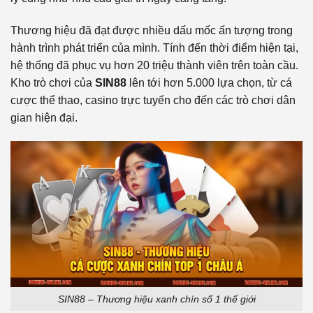
Thương hiệu đã đạt được nhiều dấu mốc ấn tượng trong
hành trình phát triển của mình. Tính đến thời điểm hiện tại,
hệ thống đã phục vụ hơn 20 triệu thành viên trên toàn cầu.
Kho trò chơi của
SIN88
lên tới hơn 5.000 lựa chọn, từ cá
cược thể thao, casino trực tuyến cho đến các trò chơi dân
gian hiện đại.
SIN88 – Thương hiệu xanh chín số 1 thế giới