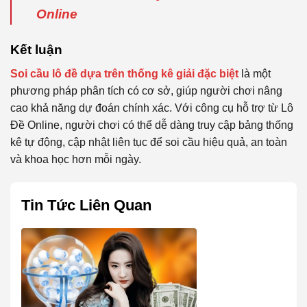
Online
Kết luận
Soi cầu lô đề dựa trên thống kê giải đặc biệt
là một
phương pháp phân tích có cơ sở, giúp người chơi nâng
cao khả năng dự đoán chính xác. Với công cụ hỗ trợ từ Lô
Đề Online, người chơi có thể dễ dàng truy cập bảng thống
kê tự động, cập nhật liên tục để soi cầu hiệu quả, an toàn
và khoa học hơn mỗi ngày.
Tin Tức Liên Quan