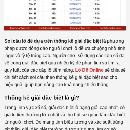
Soi cầu lô đề dựa trên thống kê giải đặc biệt
là phương
pháp được đông đảo người chơi lô đề ưa chuộng nhờ tính
logic và tỷ lệ trúng cao. Người chơi sử dụng các con số đã
về trong giải đặc biệt qua nhiều kỳ để phân tích và tìm ra
quy luật của các cặp lô tiềm năng.
Lô Đề Online
sẽ chia sẻ
chi tiết cách soi cầu theo thống kê giải đặc biệt sao cho
hiệu quả, giúp bạn nâng cao khả năng chiến thắng.
Thống kê giải đặc biệt là gì?
Trong lĩnh vực xổ số, giải đặc biệt là hạng giải cao nhất, có
giá trị tiền thưởng lớn nhất và thu hút sự quan tâm đặc biệt
từ người chơi. Do mang tính biểu tượng và xác suất trúng
rất thấp, giải đặc biệt thường được sử dụng làm cơ sở