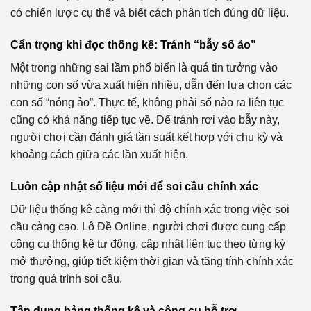
có chiến lược cụ thể và biết cách phân tích đúng dữ liệu.
Cẩn trọng khi đọc thống kê: Tránh “bẫy số ảo”
Một trong những sai lầm phổ biến là quá tin tưởng vào
những con số vừa xuất hiện nhiều, dẫn đến lựa chọn các
con số “nóng ảo”. Thực tế, không phải số nào ra liên tục
cũng có khả năng tiếp tục về. Để tránh rơi vào bẫy này,
người chơi cần đánh giá tần suất kết hợp với chu kỳ và
khoảng cách giữa các lần xuất hiện.
Luôn cập nhật số liệu mới để soi cầu chính xác
Dữ liệu thống kê càng mới thì độ chính xác trong việc soi
cầu càng cao. Lô Đề Online, người chơi được cung cấp
công cụ thống kê tự động, cập nhật liên tục theo từng kỳ
mở thưởng, giúp tiết kiệm thời gian và tăng tính chính xác
trong quá trình soi cầu.
Tận dụng bảng thống kê và công cụ hỗ trợ