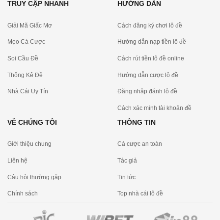
TRUY CẬP NHANH
HƯỚNG DẪN
Giải Mã Giấc Mơ
Cách đăng ký chơi lô đề
Mẹo Cá Cược
Hướng dẫn nạp tiền lô đề
Soi Cầu Đề
Cách rút tiền lô đề online
Thống Kê Đề
Hướng dẫn cược lô đề
Nhà Cái Uy Tín
Đăng nhập đánh lô đề
Cách xác minh tài khoản đề
VỀ CHÚNG TÔI
THÔNG TIN
Giới thiệu chung
Cá cược an toàn
Liên hệ
Tác giả
Câu hỏi thường gặp
Tin tức
Chính sách
Top nhà cái lô đề