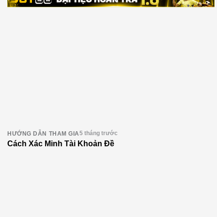
5 tháng trước
HƯỚNG DẪN THAM GIA
Cách Xác Minh Tài Khoản Đề