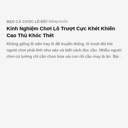
5 tháng trước
MẸO CÁ CƯỢC LÔ ĐỀ
Kinh Nghiệm Chơi Lô Trượt Cực Khét Khiến
Cao Thủ Khóc Thét
Không giống lô xiên hay lô đề truyền thống, lô trượt đòi hỏi
người chơi phải tỉnh như sáo và biết cách đọc cầu. Nhiều người
chơi cứ tưởng chỉ cần chọn bừa vài con rồi cầu may là ăn. Bài
viết này, Đánh Đề Online sẽ bóc tách những kinh nghiệm chơi lô
trượt […]