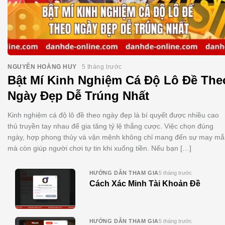
NGUYỄN HOÀNG HUY
5 tháng trước
Bật Mí Kinh Nghiệm Cá Độ Lô Đề The
Ngày Đẹp Dễ Trúng Nhất
Kinh nghiệm cá độ lô đề theo ngày đẹp là bí quyết được nhiều cao
thủ truyền tay nhau để gia tăng tỷ lệ thắng cược. Việc chọn đúng
ngày, hợp phong thủy và vận mệnh không chỉ mang đến sự may mắ
mà còn giúp người chơi tự tin khi xuống tiền. Nếu bạn […]
HƯỚNG DẪN THAM GIA
5 tháng trước
Cách Xác Minh Tài Khoản Đề
HƯỚNG DẪN THAM GIA
5 tháng trước