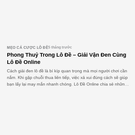
5 tháng trước
MẸO CÁ CƯỢC LÔ ĐỀ
Phong Thuỷ Trong Lô Đề – Giải Vận Đen Cùng
Lô Đề Online
Cách giải đen lô đề là bí kíp quan trọng mà mọi người chơi cần
nắm. Khi gặp chuỗi thua liên tiếp, việc xả xui đúng cách sẽ giúp
bạn lấy lại may mắn nhanh chóng. Lô Đề Online chia sẻ những
phương pháp phong thuỷ trong lô đề hiệu quả để giải đen. Áp
[…]