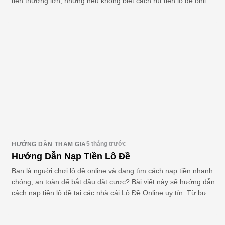
tiền thưởng lớn, nhưng nếu không biết cách rút tiền lô đề online
sao cho chuẩn, bạn có thể gặp rủi ro hoặc chậm trễ trong […]
5 tháng trước
HƯỚNG DẪN THAM GIA
Hướng Dẫn Nạp Tiền Lô Đề
Bạn là người chơi lô đề online và đang tìm cách nạp tiền nhanh
chóng, an toàn để bắt đầu đặt cược? Bài viết này sẽ hướng dẫn
cách nạp tiền lô đề tại các nhà cái Lô Đề Online uy tín. Từ bước
chuẩn bị, lựa chọn phương thức thanh toán, đến mẹo giúp […]