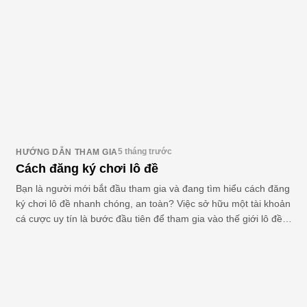
5 tháng trước
HƯỚNG DẪN THAM GIA
Cách đăng ký chơi lô đề
Bạn là người mới bắt đầu tham gia và đang tìm hiểu cách đăng
ký chơi lô đề nhanh chóng, an toàn? Việc sở hữu một tài khoản
cá cược uy tín là bước đầu tiên để tham gia vào thế giới lô đề
trực tuyến đầy hấp dẫn. Trong bài viết này, Lô Đề […]