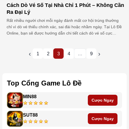
Cách Dò Vé Số Tại Nhà Chỉ 1 Phút – Không Cần
Ra Đại Lý
Rất nhiều người chơi mỗi ngày đánh mất cơ hội trúng thưởng
chỉ vì dò vé thiếu chính xác, sai đài hoặc nhầm ngày. Tại Lô Đề
Online, bạn sẽ được hướng dẫn chi tiết cách dò vé số cực
nhanh, cực chuẩn, cực dễ áp dụng cho cả xổ số 3 miền. Hãy
dành […]
‹
›
1
2
3
4
…
9
Top Cổng Game Lô Đề
MIN88
Cược Ngay
SUT88
Cược Ngay