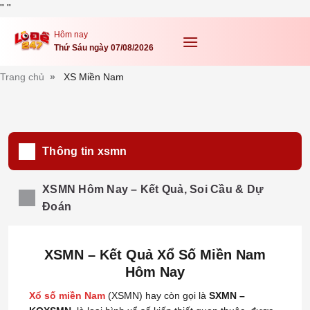
Chuyển
"
"
đến
Hôm nay
nội
Thứ Sáu ngày 07/08/2026
dung
Trang chủ
»
XS Miền Nam
Thông tin xsmn
XSMN Hôm Nay – Kết Quả, Soi Cầu & Dự
Đoán
XSMN – Kết Quả Xổ Số Miền Nam
Hôm Nay
Xổ số miền Nam
(XSMN) hay còn gọi là
SXMN –