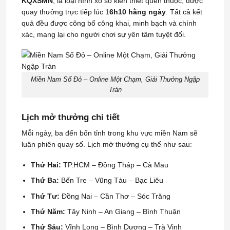
KQXSMN
, là loại hình xổ số kiến thiết quen thuộc, được
quay thưởng trực tiếp lúc 1
6h10 hằng ngày
. Tất cả kết
quả đều được công bố công khai, minh bạch và chính
xác, mang lại cho người chơi sự yên tâm tuyệt đối.
Miền Nam Số Đỏ – Online Một Chạm, Giải Thưởng Ngập
Tràn
Lịch mở thưởng chi tiết
Mỗi ngày, ba đến bốn tỉnh trong khu vực miền Nam sẽ
luân phiên quay số. Lịch mở thưởng cụ thể như sau:
Thứ Hai:
TP.HCM – Đồng Tháp – Cà Mau
Thứ Ba:
Bến Tre – Vũng Tàu – Bạc Liêu
Thứ Tư:
Đồng Nai – Cần Thơ – Sóc Trăng
Thứ Năm:
Tây Ninh – An Giang – Bình Thuận
Thứ Sáu:
Vĩnh Long – Bình Dương – Trà Vinh