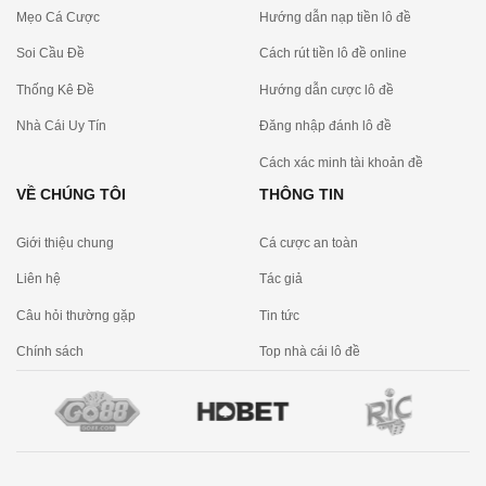
Mẹo Cá Cược
Hướng dẫn nạp tiền lô đề
Soi Cầu Đề
Cách rút tiền lô đề online
Thống Kê Đề
Hướng dẫn cược lô đề
Nhà Cái Uy Tín
Đăng nhập đánh lô đề
Cách xác minh tài khoản đề
VỀ CHÚNG TÔI
THÔNG TIN
Giới thiệu chung
Cá cược an toàn
Cơ cấu giải thưởng xổ số miền nam
Liên hệ
Tác giả
Câu hỏi thường gặp
Tin tức
Hướng dẫn nhận thưởng
Chính sách
Top nhà cái lô đề
Nếu may mắn trúng giải, người chơi cần lưu ý các thông
tin sau:
Nơi lĩnh thưởng:
Tại Công ty Xổ số Kiến thiết của
tỉnh phát hành vé.